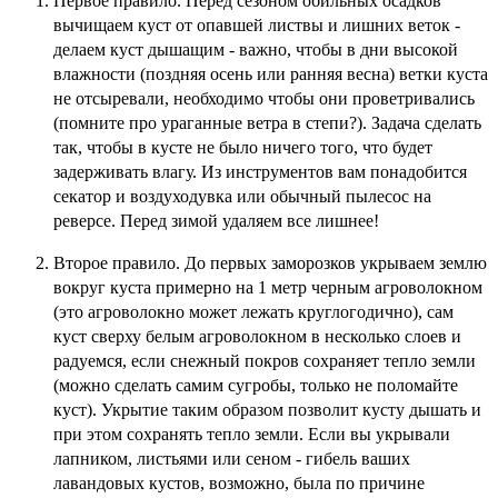
Первое правило. Перед сезоном обильных осадков
вычищаем куст от опавшей листвы и лишних веток -
делаем куст дышащим - важно, чтобы в дни высокой
влажности (поздняя осень или ранняя весна) ветки куста
не отсыревали, необходимо чтобы они проветривались
(помните про ураганные ветра в степи?). Задача сделать
так, чтобы в кусте не было ничего того, что будет
задерживать влагу. Из инструментов вам понадобится
секатор и воздуходувка или обычный пылесос на
реверсе. Перед зимой удаляем все лишнее!
Второе правило. До первых заморозков укрываем землю
вокруг куста примерно на 1 метр черным агроволокном
(это агроволокно может лежать круглогодично), сам
куст сверху белым агроволокном в несколько слоев и
радуемся, если снежный покров сохраняет тепло земли
(можно сделать самим сугробы, только не поломайте
куст). Укрытие таким образом позволит кусту дышать и
при этом сохранять тепло земли. Если вы укрывали
лапником, листьями или сеном - гибель ваших
лавандовых кустов, возможно, была по причине