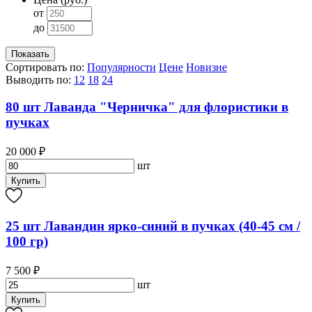
от
до
Сортировать по:
Популярности
Цене
Новизне
Выводить по:
12
18
24
80 шт Лаванда "Черничка" для флористики в
пучках
20 000 ₽
шт
Купить
25 шт Лавандин ярко-синий в пучках (40-45 см /
100 гр)
7 500 ₽
шт
Купить