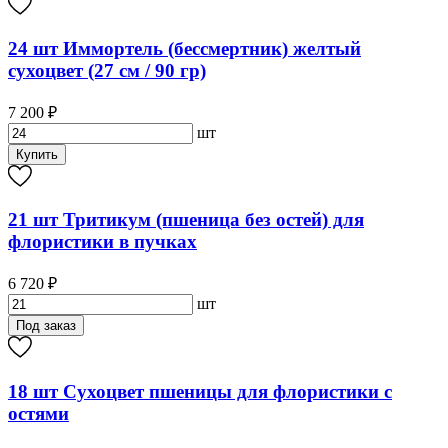
24 шт Иммортель (бессмертник) желтый
сухоцвет (27 см / 90 гр)
7 200 ₽
шт
Купить
21 шт Тритикум (пшеница без остей) для
флористики в пучках
6 720 ₽
шт
Под заказ
18 шт Сухоцвет пшеницы для флористики с
остями