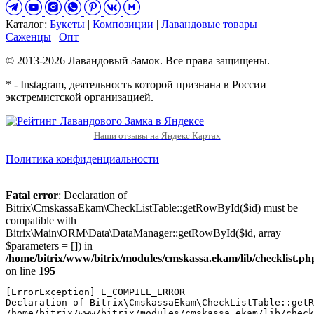
Каталог:
Букеты
|
Композиции
|
Лавандовые товары
|
Саженцы
|
Опт
© 2013-2026 Лавандовый Замок. Все права защищены.
* - Instagram, деятельность которой признана в России
экстремистской организацией.
Наши отзывы на Яндекс.Картах
Политика конфиденциальности
Fatal error
: Declaration of
Bitrix\CmskassaEkam\CheckListTable::getRowById($id) must be
compatible with
Bitrix\Main\ORM\Data\DataManager::getRowById($id, array
$parameters = []) in
/home/bitrix/www/bitrix/modules/cmskassa.ekam/lib/checklist.ph
on line
195
[ErrorException] E_COMPILE_ERROR

Declaration of Bitrix\CmskassaEkam\CheckListTable::getR
/home/bitrix/www/bitrix/modules/cmskassa.ekam/lib/check