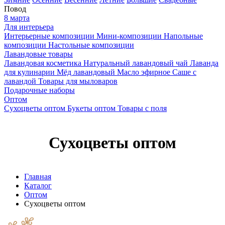
Повод
8 марта
Для интерьера
Интерьерные композиции
Мини-композиции
Напольные
композиции
Настольные композиции
Лавандовые товары
Лавандовая косметика
Натуральный лавандовый чай
Лаванда
для кулинарии
Мёд лавандовый
Масло эфирное
Саше с
лавандой
Товары для мыловаров
Подарочные наборы
Оптом
Сухоцветы оптом
Букеты оптом
Товары с поля
Сухоцветы оптом
Главная
Каталог
Оптом
Сухоцветы оптом