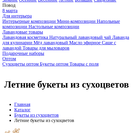
Повод
8 марта
Для интерьера
Интерьерные композиции
Мини-композиции
Напольные
композиции
Настольные композиции
Лавандовые товары
Лавандовая косметика
Натуральный лавандовый чай
Лаванда
для кулинарии
Мёд лавандовый
Масло эфирное
Саше с
лавандой
Товары для мыловаров
Подарочные наборы
Оптом
Сухоцветы оптом
Букеты оптом
Товары с поля
Летние букеты из сухоцветов
Главная
Каталог
Букеты из сухоцветов
Летние букеты из сухоцветов