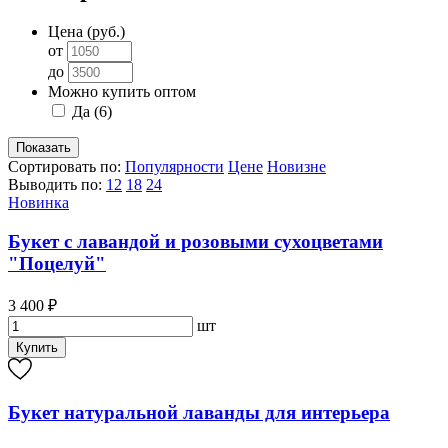
Цена (руб.)
от
до
Можно купить оптом
Да
(6)
Сортировать по:
Популярности
Цене
Новизне
Выводить по:
12
18
24
Новинка
Букет с лавандой и розовыми сухоцветами
"Поцелуй"
3 400 ₽
шт
Купить
Букет натуральной лаванды для интерьера