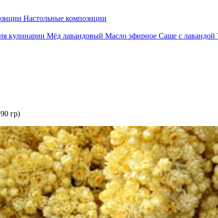
озиции
Настольные композиции
для кулинарии
Мёд лавандовый
Масло эфирное
Саше с лавандой
90 гр)