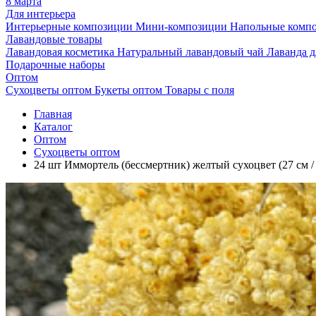
8 марта
Для интерьера
Интерьерные композиции
Мини-композиции
Напольные комп
Лавандовые товары
Лавандовая косметика
Натуральный лавандовый чай
Лаванда 
Подарочные наборы
Оптом
Сухоцветы оптом
Букеты оптом
Товары с поля
Главная
Каталог
Оптом
Сухоцветы оптом
24 шт Иммортель (бессмертник) желтый сухоцвет (27 см / 