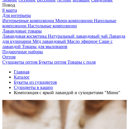
Повод
8 марта
Для интерьера
Интерьерные композиции
Мини-композиции
Напольные
композиции
Настольные композиции
Лавандовые товары
Лавандовая косметика
Натуральный лавандовый чай
Лаванда
для кулинарии
Мёд лавандовый
Масло эфирное
Саше с
лавандой
Товары для мыловаров
Подарочные наборы
Оптом
Сухоцветы оптом
Букеты оптом
Товары с поля
Главная
Каталог
Букеты из сухоцветов
Сухоцветы в кашпо
Композиция с яркой лавандой и сухоцветами "Мини"