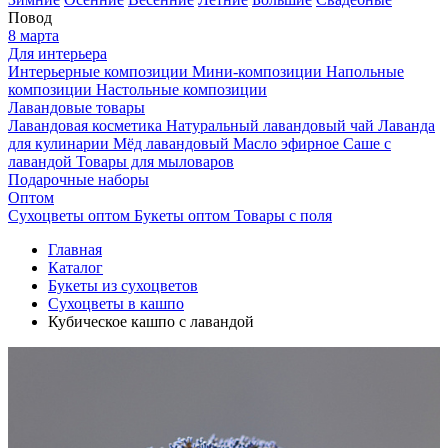
Повод
8 марта
Для интерьера
Интерьерные композиции
Мини-композиции
Напольные
композиции
Настольные композиции
Лавандовые товары
Лавандовая косметика
Натуральный лавандовый чай
Лаванда
для кулинарии
Мёд лавандовый
Масло эфирное
Саше с
лавандой
Товары для мыловаров
Подарочные наборы
Оптом
Сухоцветы оптом
Букеты оптом
Товары с поля
Главная
Каталог
Букеты из сухоцветов
Сухоцветы в кашпо
Кубическое кашпо с лавандой