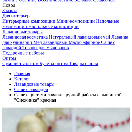
Повод
8 марта
Для интерьера
Интерьерные композиции
Мини-композиции
Напольные
композиции
Настольные композиции
Лавандовые товары
Лавандовая косметика
Натуральный лавандовый чай
Лаванда
для кулинарии
Мёд лавандовый
Масло эфирное
Саше с
лавандой
Товары для мыловаров
Подарочные наборы
Оптом
Сухоцветы оптом
Букеты оптом
Товары с поля
Главная
Каталог
Лавандовые товары
Саше с лавандой
Саше с цветами лаванды ручной работы с вышивкой
"Снежинка" красная