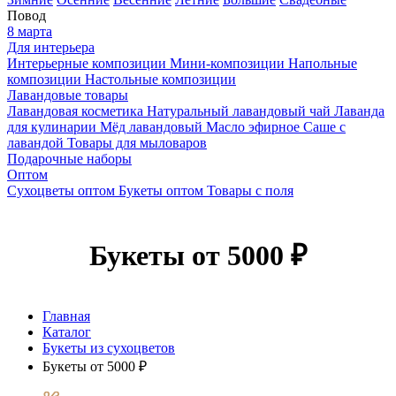
Повод
8 марта
Для интерьера
Интерьерные композиции
Мини-композиции
Напольные
композиции
Настольные композиции
Лавандовые товары
Лавандовая косметика
Натуральный лавандовый чай
Лаванда
для кулинарии
Мёд лавандовый
Масло эфирное
Саше с
лавандой
Товары для мыловаров
Подарочные наборы
Оптом
Сухоцветы оптом
Букеты оптом
Товары с поля
Букеты от 5000 ₽
Главная
Каталог
Букеты из сухоцветов
Букеты от 5000 ₽