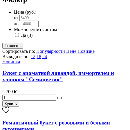
Цена (руб.)
от
до
Можно купить оптом
Да
(3)
Сортировать по:
Популярности
Цене
Новизне
Выводить по:
12
18
24
Новинка
Букет с ароматной лавандой, иммортелем и
хлопком "Семицветик"
5 700 ₽
шт
Купить
Романтичный букет с розовыми и белыми
сухоцветами